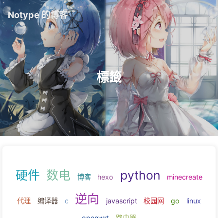
Notype 的博客
標籤
硬件
数电
python
博客
hexo
minec