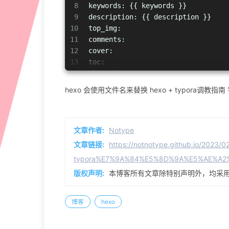
8
keywords: {{ keywords }}
9
description: {{ description }}
10
top
_img:
11
comments:
12
cover:
13
toc:
14
toc_
number:
15
toc
_style_
simple:
hexo 会使用文件名来替换 hexo + typora调教指南
16
copyright:
17
copyright
_author:
18
copyright_
author
_href:
19
copyright_
url:
文章作者:
Notype
20
copyright
_info:
文章链接:
https://notnotype.github.io/2023/0
21
mathjax:
typora%E7%9A%84%E5%8D%9A%E5%AE%A2
22
katex:
版权声明:
本博客所有文章除特别声明外，均采
23
aplayer:
24
highlight_
shrink:
25
aside:
博客
hexo
26
27
---