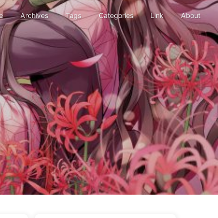
e
Archives
Tags
Categories
Link
About