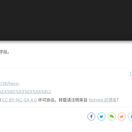
 字段。
2/28/hexo-
%E4%BD%93%E9%AA%8C/
用
CC BY-NC-SA 4.0
许可协议。转载请注明来自
Notype 的博客
！