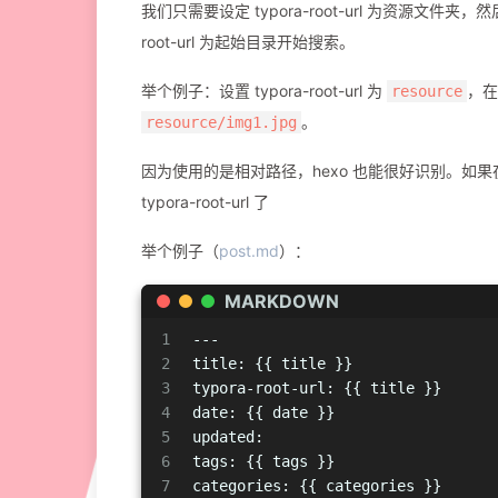
我们只需要设定 typora-root-url 为资源文件夹，
root-url 为起始目录开始搜索。
举个例子：设置 typora-root-url 为
，在
resource
。
resource/img1.jpg
因为使用的是相对路径，hexo 也能很好识别。如果在 hex
typora-root-url 了
举个例子（
post.md
）：
MARKDOWN
1
---
2
title: {{ title }}
3
typora-root-url: {{ title }}
4
date: {{ date }}
5
updated:
6
tags: {{ tags }}
7
categories: {{ categories }}