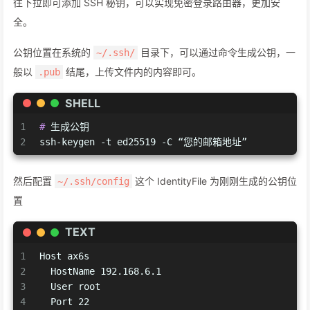
往下拉即可添加 SSH 秘钥，可以实现免密登录路由器，更加安
全。
公钥位置在系统的
目录下，可以通过命令生成公钥，一
~/.ssh/
般以
结尾，上传文件内的内容即可。
.pub
SHELL
1
# 
生成公钥
2
ssh-keygen -t ed25519 -C “您的邮箱地址”
然后配置
这个 IdentityFile 为刚刚生成的公钥位
~/.ssh/config
置
TEXT
1
Host ax6s
2
  HostName 192.168.6.1
3
  User root
4
  Port 22