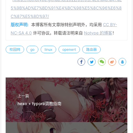
5%9B%AD%E7%BD%91%E4%BC%98%E5%8C%96%E6%8
C%87%E5%8D%97/
版权声明:
本博客所有文章除特别声明外，均采用
CC BY-
NC-SA 4.0
许可协议。转载请注明来自
Notype 的博客
！
校园网
go
linux
openwrt
路由器
上一篇
hexo + typora调教指南