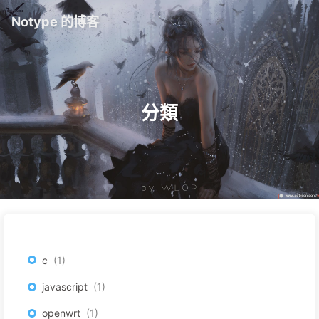
Notype 的博客
分類
c
1
javascript
1
openwrt
1