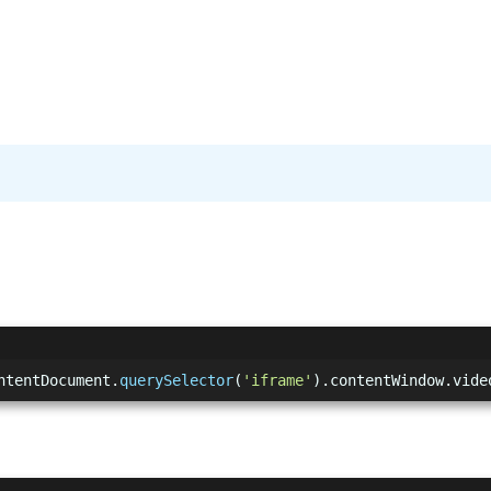
ntentDocument
.
querySelector
(
'iframe'
).
contentWindow
.
vide