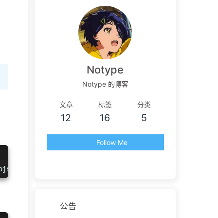
Notype
Notype 的博客
文章
标签
分类
12
16
5
Follow Me
ojs
.
players
.
video
.
on
(
'ended'
, 
function
(
){
console
.
log
(
'fi
公告