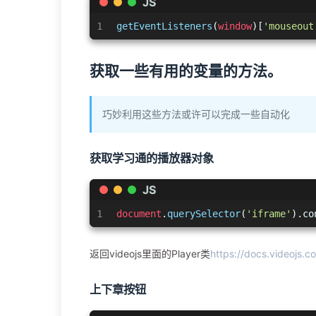
JS
1
getEventListeners
(
window
)[
'mouseout
获取一些有用的变量的方法。
巧妙利用这些方法或许可以完成一些自动化
获取学习通的播放器对象
JS
1
document
.
querySelector
(
'iframe'
).
co
返回videojs里面的Player类
https://docs.videojs.c
上下章按钮