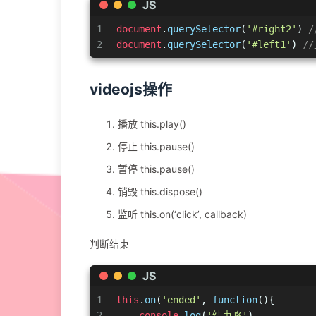
JS
1
document
.
querySelector
(
'#right2'
) 
2
document
.
querySelector
(
'#left1'
) 
/
videojs操作
播放 this.play()
停止 this.pause()
暂停 this.pause()
销毁 this.dispose()
监听 this.on(‘click’, callback)
判断结束
JS
1
this
.
on
(
'ended'
, 
function
(
){
2
console
.
log
(
'结束咯'
)