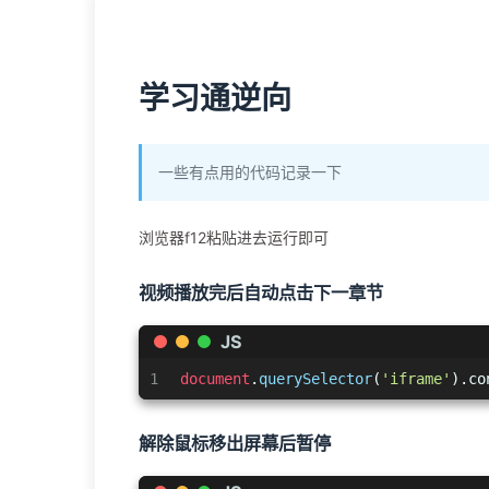
学习通逆向
一些有点用的代码记录一下
浏览器f12粘贴进去运行即可
视频播放完后自动点击下一章节
JS
1
document
.
querySelector
(
'iframe'
).
co
解除鼠标移出屏幕后暂停