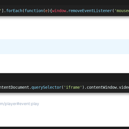
'
].
forEach
(
function
(
e
){
window
.
removeEventListener
(
'mouse
ntentDocument
.
querySelector
(
'iframe'
).
contentWindow
.
vide
om/player#event:play