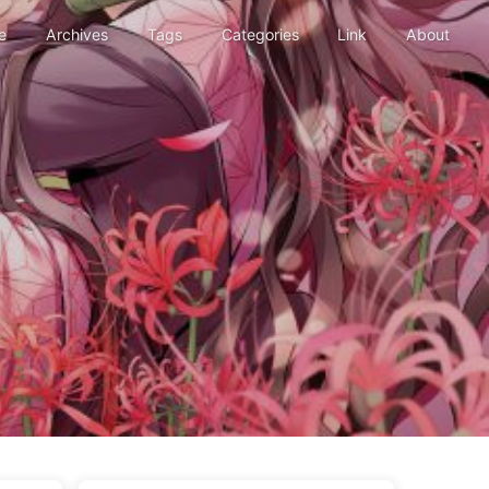
e
Archives
Tags
Categories
Link
About