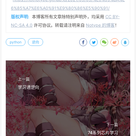
6%85%A7%E6%A0%91%E9%80%86%E5%90%91/
版权声明:
本博客所有文章除特别声明外，均采用
CC BY-
NC-SA 4.0
许可协议。转载请注明来自
Notype 的博客
！
python
逆向
上一篇
学习通逆向
下一篇
74系列芯片学习