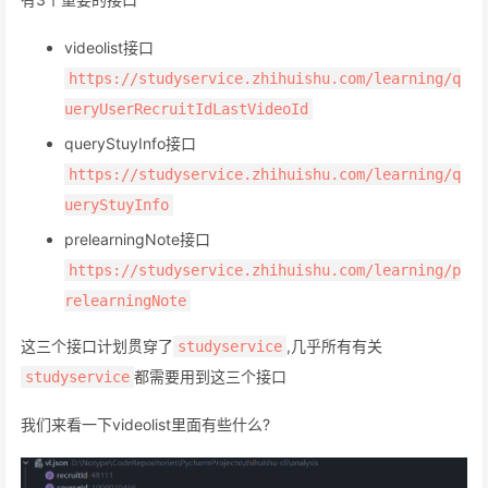
videolist接口
https://studyservice.zhihuishu.com/learning/q
ueryUserRecruitIdLastVideoId
queryStuyInfo接口
https://studyservice.zhihuishu.com/learning/q
ueryStuyInfo
prelearningNote接口
https://studyservice.zhihuishu.com/learning/p
relearningNote
这三个接口计划贯穿了
,几乎所有有关
studyservice
都需要用到这三个接口
studyservice
我们来看一下videolist里面有些什么?