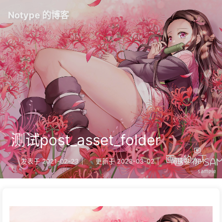
Notype 的博客
测试post_asset_folder
发表于
2021-02-23
|
更新于
2023-03-02
|
阅读量:
381